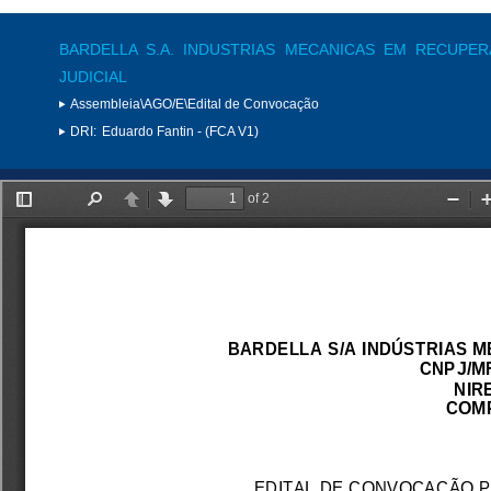
BARDELLA S.A. INDUSTRIAS MECANICAS EM RECUPE
JUDICIAL
Assembleia\AGO/E\Edital de Convocação
DRI:
Eduardo Fantin - (FCA V1)