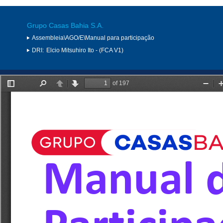
Grupo Casas Bahia S.A.
Assembleia\AGO/E\Manual para participação
DRI:
Elcio Mitsuhiro Ito - (FCA V1)