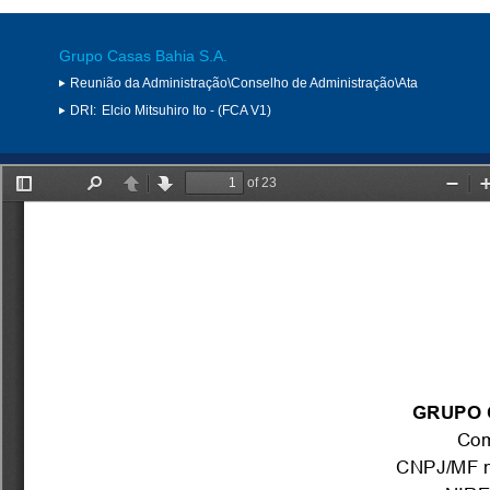
Grupo Casas Bahia S.A.
Reunião da Administração\Conselho de Administração\Ata
DRI:
Elcio Mitsuhiro Ito - (FCA V1)