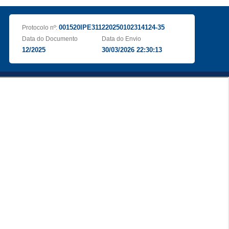
001520IPE311220250102314124-35
Protocolo nº:
Data do Documento
Data do Envio
12/2025
30/03/2026 22:30:13