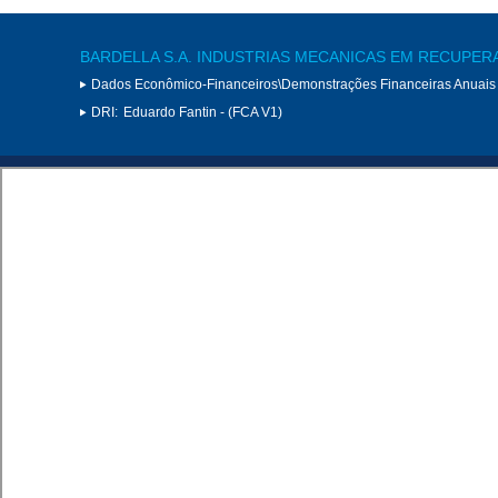
BARDELLA S.A. INDUSTRIAS MECANICAS EM RECUPER
Dados Econômico-Financeiros\Demonstrações Financeiras Anuais
DRI:
Eduardo Fantin - (FCA V1)