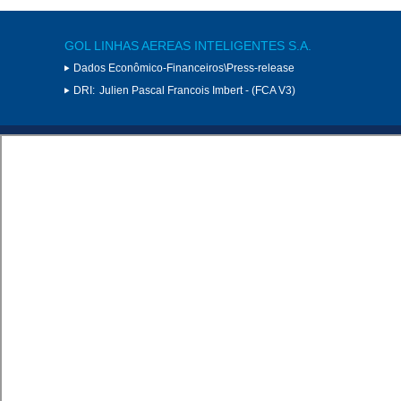
GOL LINHAS AEREAS INTELIGENTES S.A.
Dados Econômico-Financeiros\Press-release
DRI:
Julien Pascal Francois Imbert - (FCA V3)