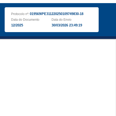
019569IPE311220250109749830-18
Protocolo nº:
Data do Documento
Data do Envio
12/2025
30/03/2026 23:49:19