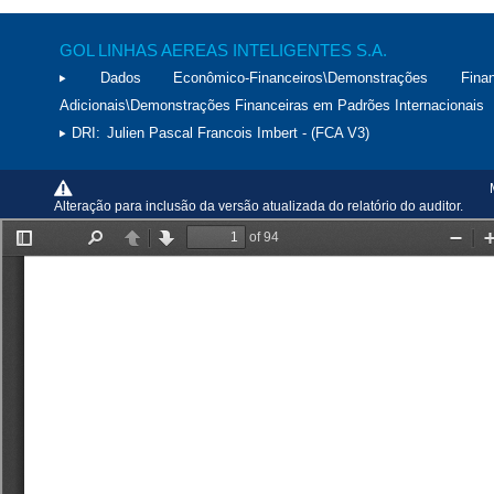
GOL LINHAS AEREAS INTELIGENTES S.A.
Dados Econômico-Financeiros\Demonstrações Financ
Adicionais\Demonstrações Financeiras em Padrões Internacionais
DRI:
Julien Pascal Francois Imbert - (FCA V3)
Alteração para inclusão da versão atualizada do relatório do auditor.