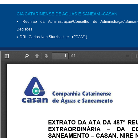
CIA CATARINENSE DE AGUAS E SANEAM.-CASAN
Reunião da Administração\Conselho de Administração\Sumár
Decisões
DRI:
Carlos Ivan Sturzbecher - (FCA V1)