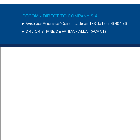
DTCOM - DIRECT TO COMPANY S.A.
Aviso aos Acionistas\Comunicado art.133 da Lei nº6.404/76
DRI:
CRISTIANE DE FATIMA FIALLA - (FCA V1)