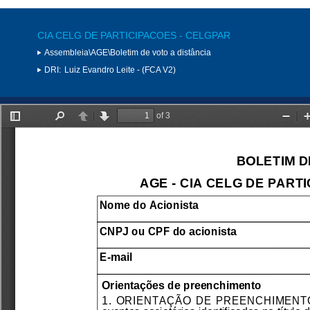
CIA CELG DE PARTICIPACOES - CELGPAR
Assembleia\AGE\Boletim de voto a distância
DRI:
Luiz Evandro Leite - (FCA V2)