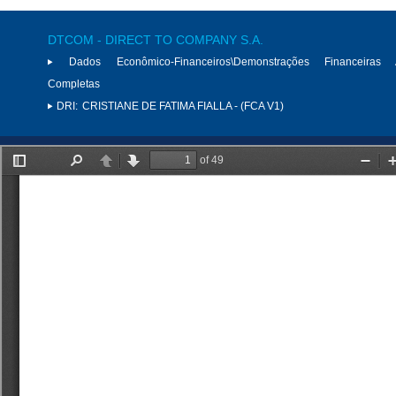
DTCOM - DIRECT TO COMPANY S.A.
Dados Econômico-Financeiros\Demonstrações Financeiras 
Completas
DRI:
CRISTIANE DE FATIMA FIALLA - (FCA V1)