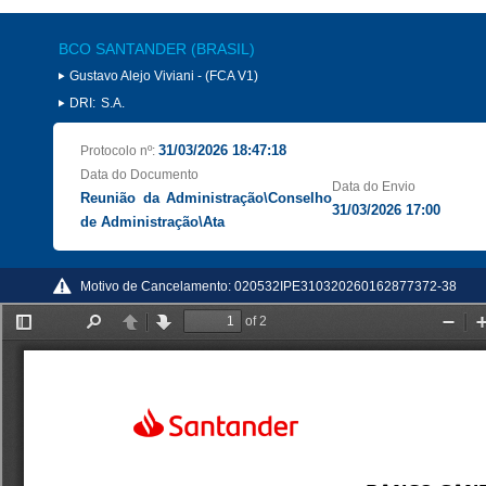
BCO SANTANDER (BRASIL)
Gustavo Alejo Viviani - (FCA V1)
DRI:
S.A.
31/03/2026 18:47:18
Protocolo nº:
Data do Documento
Data do Envio
Reunião da Administração\Conselho
31/03/2026 17:00
de Administração\Ata
Motivo de Cancelamento:
020532IPE310320260162877372-38