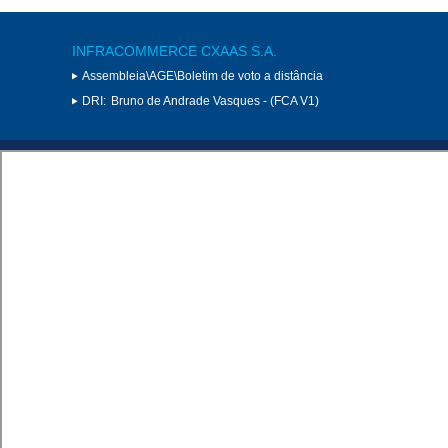
INFRACOMMERCE CXAAS S.A.
Assembleia\AGE\Boletim de voto a distância
DRI:
Bruno de Andrade Vasques - (FCA V1)