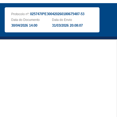
025747IPE300420260180675487-53
Protocolo nº:
Data do Documento
Data do Envio
30/04/2026 14:00
31/03/2026 20:08:07