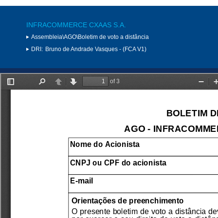
INFRACOMMERCE CXAAS S.A.
Assembleia\AGO\Boletim de voto a distância
DRI:
Bruno de Andrade Vasques - (FCA V1)