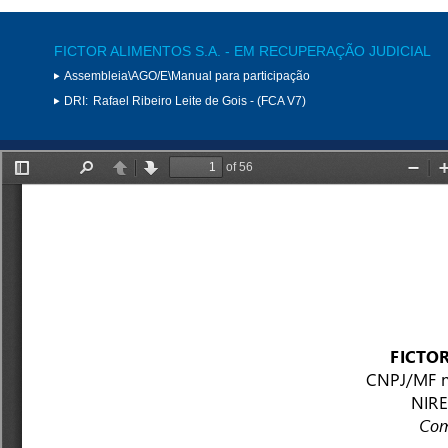
FICTOR ALIMENTOS S.A. - EM RECUPERAÇÃO JUDICIAL
Assembleia\AGO/E\Manual para participação
DRI:
Rafael Ribeiro Leite de Gois - (FCA V7)