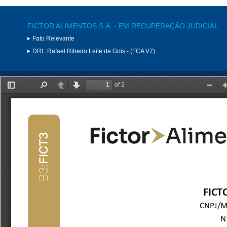
FICTOR ALIMENTOS S.A. - EM RECUPERAÇÃO JUDICIAL
Fato Relevante
DRI:
Rafael Ribeiro Leite de Gois - (FCA V7)