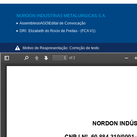
NORDON INDUSTRIAS METALURGICAS S.A.
Assembleia\AGO\Edital de Convocação
DRI:
Elizabeth do Rocio de Freitas - (FCA V1)
Motivo de Reapresentação:
Correção de texto