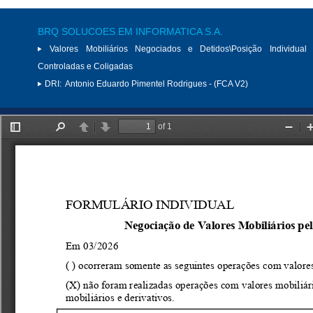
BRQ SOLUCOES EM INFORMATICA S.A.
Valores Mobiliários Negociados e Detidos\Posição Individual 
Controladas e Coligadas
DRI:
Antonio Eduardo Pimentel Rodrigues - (FCA V2)