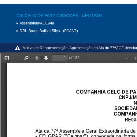
CIA CELG DE PARTICIPACOES - CELGPAR
Assembleia\AGE\Ata
DRI:
Bruno Batista Silva - (FCA V2)
Motivo de Reapresentação:
Apresentação da Ata da 77ª AGE devida