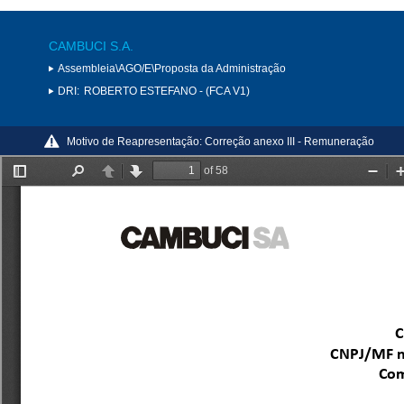
CAMBUCI S.A.
Assembleia\AGO/E\Proposta da Administração
DRI:
ROBERTO ESTEFANO - (FCA V1)
Motivo de Reapresentação:
Correção anexo III - Remuneração