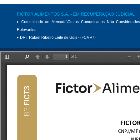
FICTOR ALIMENTOS S.A. - EM RECUPERAÇÃO JUDICIAL
Comunicado ao Mercado\Outros Comunicados Não Considerados
Relevantes
DRI:
Rafael Ribeiro Leite de Gois - (FCA V7)