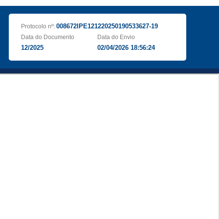
008672IPE121220250190533627-19
Protocolo nº:
Data do Documento
Data do Envio
12/2025
02/04/2026 18:56:24