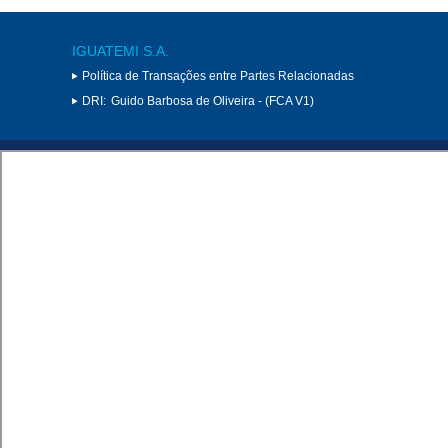
IGUATEMI S.A.
Política de Transações entre Partes Relacionadas
DRI:
Guido Barbosa de Oliveira - (FCA V1)