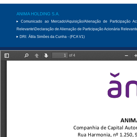
ANIMA HOLDING S.A.
Comunicado ao Mercado\Aquisição/Alienação de Participação Aci
Relevante\Declaração de Alienação de Participação Acionária Relevant
DRI:
Átila Simões da Cunha - (FCA V1)