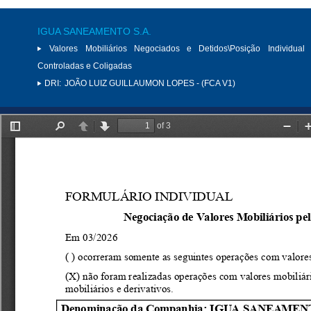
IGUA SANEAMENTO S.A.
Valores Mobiliários Negociados e Detidos\Posição Individual 
Controladas e Coligadas
DRI:
JOÃO LUIZ GUILLAUMON LOPES - (FCA V1)