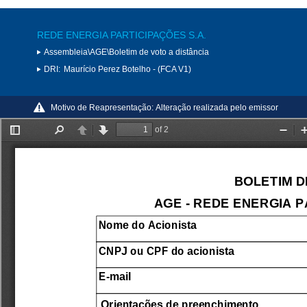
REDE ENERGIA PARTICIPAÇÕES S.A.
Assembleia\AGE\Boletim de voto a distância
DRI:
Maurício Perez Botelho - (FCA V1)
Motivo de Reapresentação:
Alteração realizada pelo emissor