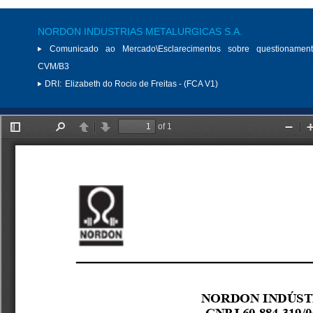
NORDON INDUSTRIAS METALURGICAS S.A.
Comunicado ao Mercado\Esclarecimentos sobre questionamen
CVM/B3
DRI:
Elizabeth do Rocio de Freitas - (FCA V1)