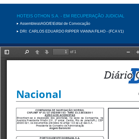
HOTEIS OTHON S.A. - EM RECUPERAÇÃO JUDICIAL
Assembleia\AGO/E\Edital de Convocação
DRI:
CARLOS EDUARDO RIPPER VIANNA FILHO - (FCA V1)