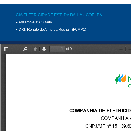
CIA ELETRICIDADE EST. DA BAHIA - COELBA
Assembleia\AGO\Ata
DRI:
Renato de Almeida Rocha - (FCA V1)