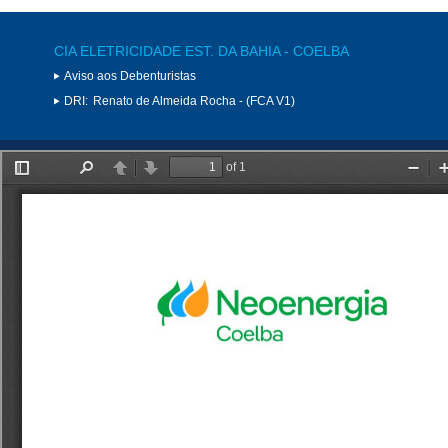
CIA ELETRICIDADE EST. DA BAHIA - COELBA
Aviso aos Debenturistas
DRI:
Renato de Almeida Rocha - (FCA V1)