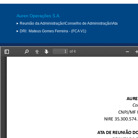
Auren Operações S.A.
Reunião da Administração\Conselho de Administração\Ata
DRI:
Mateus Gomes Ferreira - (FCA V1)