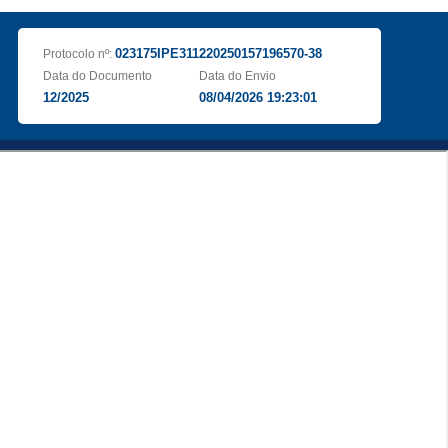
023175IPE311220250157196570-38
Protocolo nº:
Data do Documento
Data do Envio
12/2025
08/04/2026 19:23:01