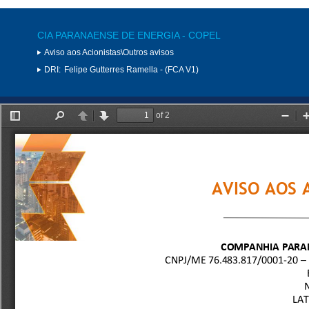
CIA PARANAENSE DE ENERGIA - COPEL
Aviso aos Acionistas\Outros avisos
DRI:
Felipe Gutterres Ramella - (FCA V1)