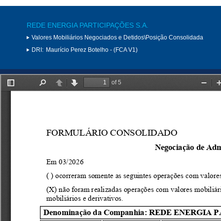
REDE ENERGIA PARTICIPAÇÕES S.A.
Valores Mobiliários Negociados e Detidos\Posição Consolidada
DRI:
Maurício Perez Botelho - (FCA V1)