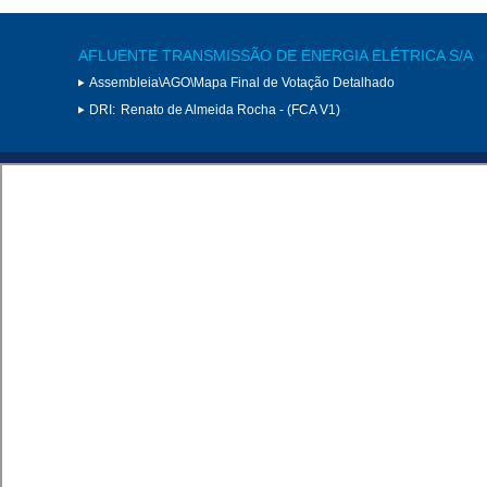
AFLUENTE TRANSMISSÃO DE ENERGIA ELÉTRICA S/A
Assembleia\AGO\Mapa Final de Votação Detalhado
DRI:
Renato de Almeida Rocha - (FCA V1)