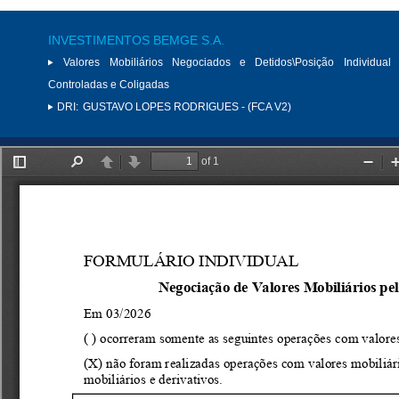
INVESTIMENTOS BEMGE S.A.
Valores Mobiliários Negociados e Detidos\Posição Individual 
Controladas e Coligadas
DRI:
GUSTAVO LOPES RODRIGUES - (FCA V2)