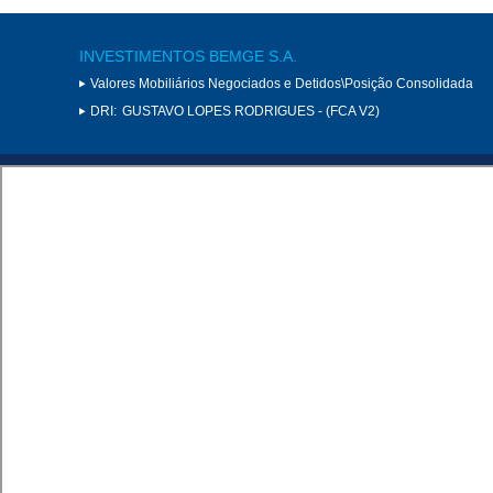
INVESTIMENTOS BEMGE S.A.
Valores Mobiliários Negociados e Detidos\Posição Consolidada
DRI:
GUSTAVO LOPES RODRIGUES - (FCA V2)