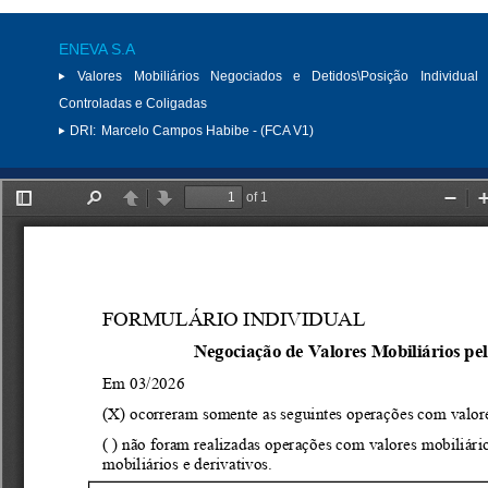
ENEVA S.A
Valores Mobiliários Negociados e Detidos\Posição Individual 
Controladas e Coligadas
DRI:
Marcelo Campos Habibe - (FCA V1)