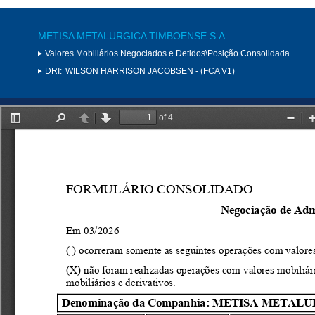
METISA METALURGICA TIMBOENSE S.A.
Valores Mobiliários Negociados e Detidos\Posição Consolidada
DRI:
WILSON HARRISON JACOBSEN - (FCA V1)