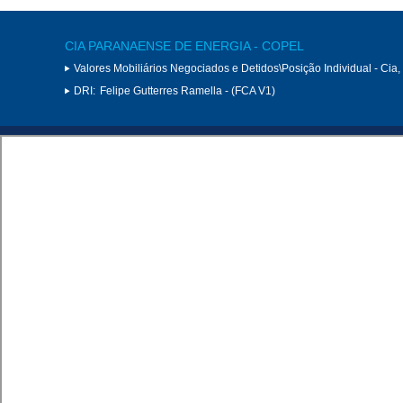
CIA PARANAENSE DE ENERGIA - COPEL
Valores Mobiliários Negociados e Detidos\Posição Individual - Cia
DRI:
Felipe Gutterres Ramella - (FCA V1)