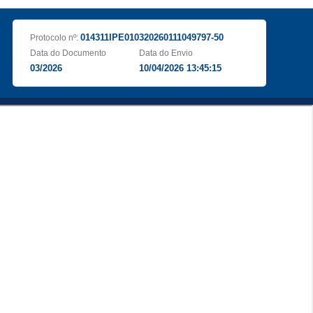
014311IPE010320260111049797-50
Protocolo nº:
Data do Documento
Data do Envio
03/2026
10/04/2026 13:45:15