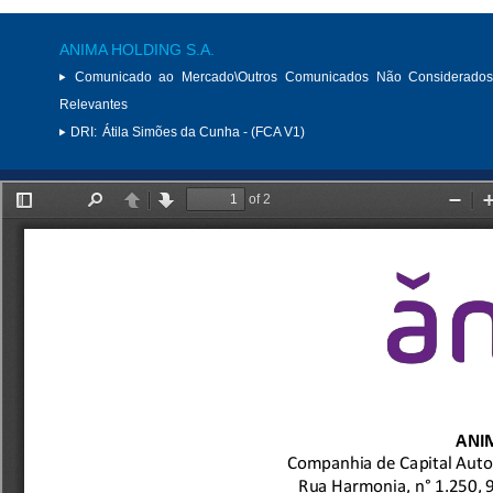
ANIMA HOLDING S.A.
Comunicado ao Mercado\Outros Comunicados Não Considerados
Relevantes
DRI:
Átila Simões da Cunha - (FCA V1)