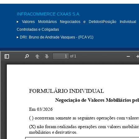
INFRACOMMERCE CXAAS S.A.
Valores Mobiliários Negociados e Detidos\Posição Individual 
Controladas e Coligadas
DRI:
Bruno de Andrade Vasques - (FCA V1)