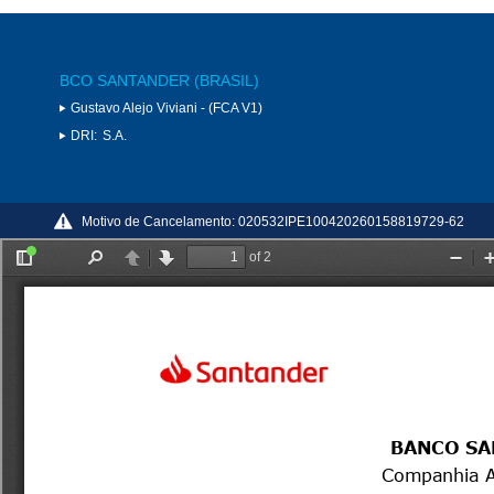
BCO SANTANDER (BRASIL)
Gustavo Alejo Viviani - (FCA V1)
DRI:
S.A.
Motivo de Cancelamento:
020532IPE100420260158819729-62