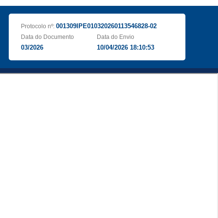
001309IPE010320260113546828-02
Protocolo nº:
Data do Documento
Data do Envio
03/2026
10/04/2026 18:10:53