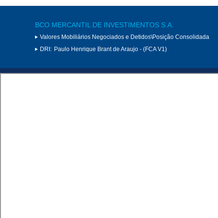
BCO MERCANTIL DE INVESTIMENTOS S.A.
Valores Mobiliários Negociados e Detidos\Posição Consolidada
DRI:
Paulo Henrique Brant de Araujo - (FCA V1)