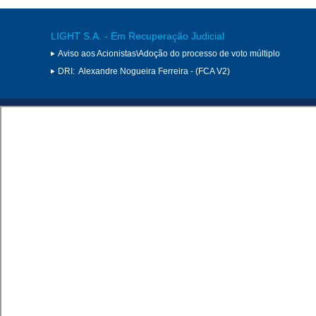
LIGHT S.A. - Em Recuperação Judicial
Aviso aos Acionistas\Adoção do processo de voto múltiplo
DRI:
Alexandre Nogueira Ferreira - (FCA V2)