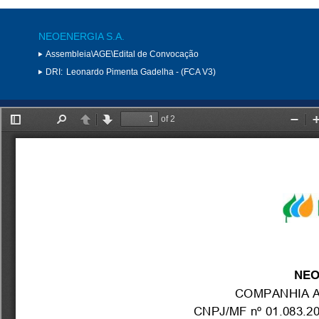
NEOENERGIA S.A.
Assembleia\AGE\Edital de Convocação
DRI:
Leonardo Pimenta Gadelha - (FCA V3)