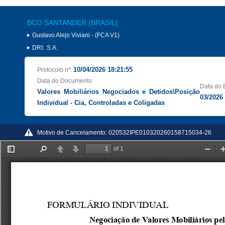
BCO SANTANDER (BRASIL)
Gustavo Alejo Viviani - (FCA V1)
DRI:
S.A.
10/04/2026 18:21:55
Protocolo nº:
Data do Documento
Data do 
Valores Mobiliários Negociados e Detidos\Posição
03/2026
Individual - Cia, Controladas e Coligadas
Motivo de Cancelamento:
020532IPE010320260158715034-26