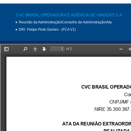
CVC BRASIL OPERADORA E AGÊNCIA DE VIAGENS S.A.
Reunião da Administração\Conselho de Administração\Ata
DRI:
Felipe Pinto Gomes - (FCA V1)