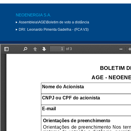
NEOENERGIA S.A.
Assembleia\AGE\Boletim de voto a distância
DRI:
Leonardo Pimenta Gadelha - (FCA V3)