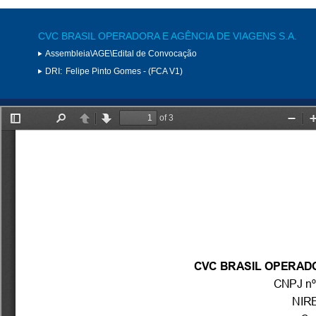
CVC BRASIL OPERADORA E AGÊNCIA DE VIAGENS S.A.
Assembleia\AGE\Edital de Convocação
DRI:
Felipe Pinto Gomes - (FCA V1)