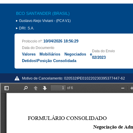
BCO SANTANDER (BRASIL)
Gustavo Alejo Viviani - (FCA V1)
DRI:
S.A.
10/04/2026 18:56:29
Protocolo nº:
Data do Documento
Data do Envio
Valores Mobiliários Negociados e
02/2023
Detidos\Posição Consolidada
Motivo de Cancelamento:
020532IPE010220230395377447-62