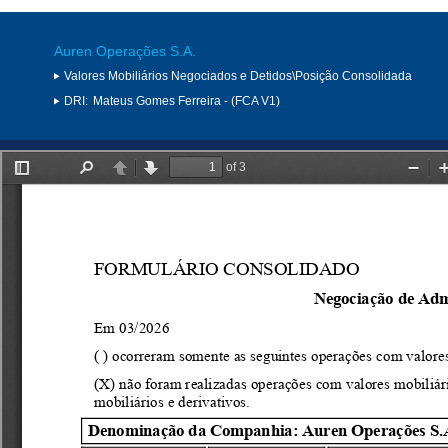
Auren Operações S.A.
Valores Mobiliários Negociados e Detidos\Posição Consolidada
DRI:
Mateus Gomes Ferreira - (FCA V1)